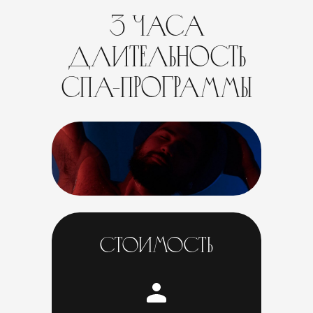
3 часа
длительность
спа-программы
2,5
часа
ТОНУ
Уникальная прогр
приведению себя в 
форму в кратчайш
Смотреть
стоимость