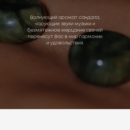
Волнующий аромат сандала,
чарующие звуки музыки и
безмятежное мерцание свечей
перенесут Вас в мир гармонии
и удовольствия.
Забронировать место
30 секундное
видео про наш СПА