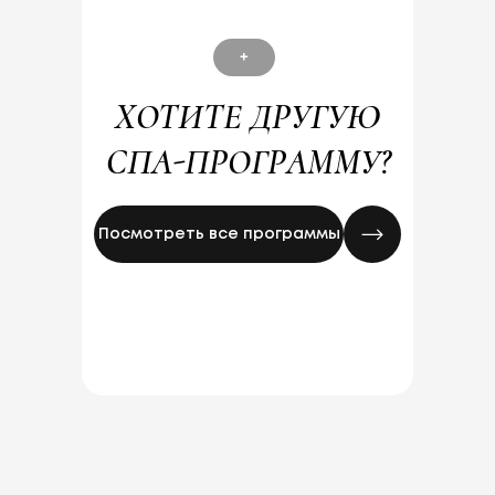
расслабляющего
массажа думала
крылышки выросли
лёгкость. Однозн
рекомендовать р
ХОТИТЕ ДРУГУЮ
друзьям и знаком
Спасибо огромно
СПА-ПРОГРАММУ?
персоналу float&s
Посмотреть все программы