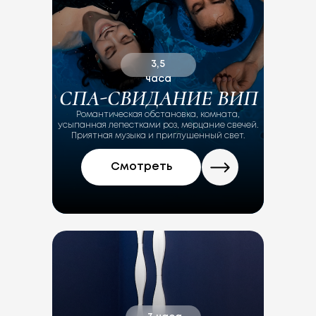
3,5
часа
СПА-СВИДАНИЕ ВИП
Романтическая обстановка, комната,
усыпанная лепестками роз, мерцание свечей.
Приятная музыка и приглушенный свет.
Это был мой первый опыт
помещения флоатинга.
Смотреть
Это максимальное
расслабление, под
звездами, в море, с релак
музыкой. Все чисто,
аккуратно, современно,
персонал очень вежлив и
внимателен. Все
необходимое
предоставляют. Подходит
для кормящих мамочек,