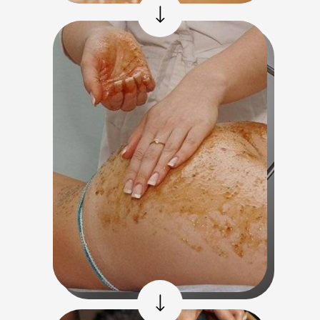
Массаж горячими
Восстанавливающий
природными камнями
массаж лица с
нанесением
скульптурирующего oil-
концентрата