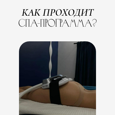
КАК ПРОХОДИТ
спа-программа?
Расслабляющее
распаривание тела в
кедровой бочке с травяным
фитосбором