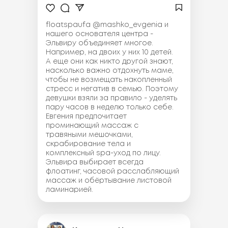
floatspaufa @mashko_evgenia и
нашего основателя центра -
Эльвиру объединяет многое.
Например, на двоих у них 10 детей.
А еще они как никто другой знают,
насколько важно отдохнуть маме,
чтобы не возмещать накопленный
стресс и негатив в семью. Поэтому
девушки взяли за правило - уделять
пару часов в неделю только себе.
Евгения предпочитает
проминающий массаж с
травяными мешочками,
скрабирование тела и
комплексный spa-уход по лицу.
Эльвира выбирает всегда
флоатинг, часовой расслабляющий
массаж и обёртывание листовой
ламинарией.