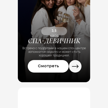
Римма Хур
3,5
часа
СПА-ДЕВИЧНИК
Встреча с подругами в нашем спа-центре
запомнится надолго и может стать
хорошей традицией.
Смотреть
Сегодня посетил
float&spa, всё оче
понравилось. Веж
персонал, обалд
атмосфера, флоа
кайф, после